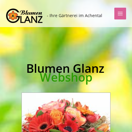
Zum
Inhalt
- Ihre Gärtnerei im Achental
springen
Blumen Glanz
Webshop
Dieses
Produkt
weist
mehrere
Varianten