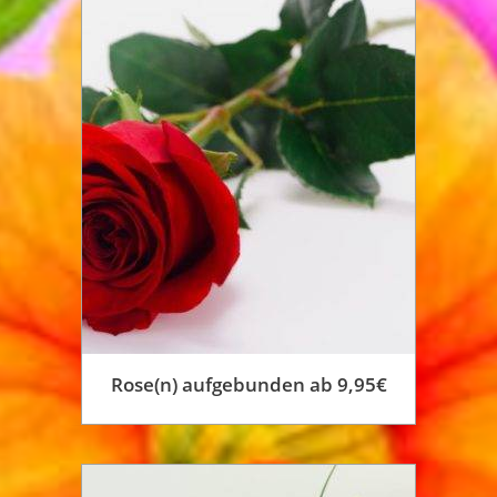
mehrere
Varianten
auf.
Die
Optionen
können
auf
der
Produktseite
gewählt
werden
Rose(n) aufgebunden ab 9,95€
Dieses