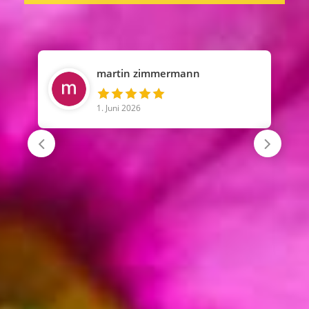
Torsten Hettwer
26. Mai 2026
Eine absolut tolle und schnelle
Beratung. Auch auf
Sonderwünsche wurde sofort
eingegangen. Selbst für den
Transport der Blumen mit meinem
Motorrad wurde alles super
vorbereitet. Ich komme gerne
wieder.