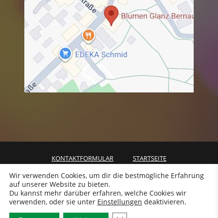
KONTAKTFORMULAR
STARTSEITE
VERSAND & LIEFERUNG
Wir verwenden Cookies, um dir die bestmögliche Erfahrung
auf unserer Website zu bieten.
ALLGEMEINE GESCHÄFTSBEDINGUNGEN
DATENSCHUTZ
Du kannst mehr darüber erfahren, welche Cookies wir
WIDERRUF
IMPRESSUM
verwenden, oder sie unter
Einstellungen
deaktivieren.
COPYRIGHT © 2026 | BLUMEN GLANZ BLUMEN GLANZ - IHRE GÄRTNEREI
IM ACHENTAL