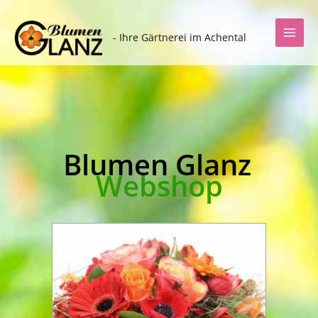
Zum
Inhalt
- Ihre Gärtnerei im Achental
springen
Blumen Glanz
Webshop
Dieses
Produkt
weist
mehrere
Varianten