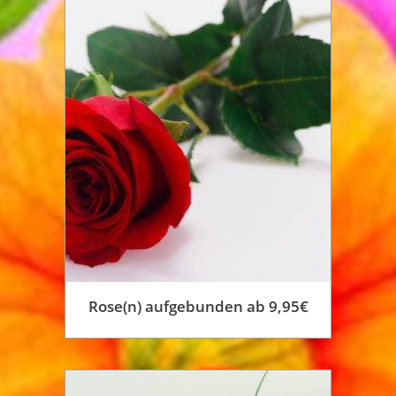
mehrere
Varianten
auf.
Die
Optionen
können
auf
der
Produktseite
gewählt
werden
Rose(n) aufgebunden ab 9,95€
Dieses