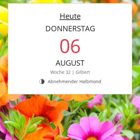
Zum
Inhalt
Heute
springen
DONNERSTAG
06
AUGUST
Woche 32 | Gilbert
Abnehmender Halbmond
U